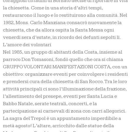
coraggiosi cittadini di Bornato decise di riportare in vita
la chiesetta. Come in una storia d’altri tempi,
restaurarono il luogo e lo restituirono alla comunità. Nel
1982, Mons. Carlo Manziana consacrò nuovamente la
chiesetta, che da allora ospita la Santa Messa ogni
venerdì sera d’estate, in ricordo dei defunti sepolti lì.
L’amore dei volontari
Nel 1985, un gruppo di abitanti della Costa, insieme al
parroco Don Tomasoni, fondò quello che ora si chiama
GRUPPO VOLONTARI MANIFESTAZIONI COSTA, con un
obiettivo: organizzare eventi per coinvolgere i residenti
e prendersi cura della chiesetta di San Rocco. Tra le loro
attività principali ci sono l’illuminazione della frazione,
l’allestimento del presepe, eventi per Santa Lucia e
Babbo Natale, serate teatrali, concerti, e la
partecipazione ai carnevali di zona con carri allegorici.
La sagra del Trepol è un appuntamento imperdibile a
metà agosto! L’altare, arricchito dalle statue della