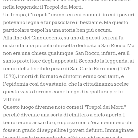
nella leggenda: il Trepol dei Morti.
Un tempo, i “trepoli” erano terreni comuni, in cui i poveri
potevano legna e far pascolare il bestiame. Ma questo
particolare trepol ha una storia ben più oscura.
Alla fine del Cinquecento, su uno di questi terreni fu
costruita una piccola chiesetta dedicata a San Rocco. Ma
non era una chiesa qualunque. San Rocco, infatti, era il
santo protettore degli appestati. Secondo la leggenda, ai
tempi della terribile peste di San Carlo Borromeo (1575-
1578), i morti di Bornato e dintorni erano così tanti, e
l’epidemia così devastante, che la cittadinanza scelse
questo vasto terreno come luogo di sepoltura per le
vittime.
Questo luogo divenne noto come il “Trepol dei Morti”
perché divenne una sorta di cimitero a cielo aperto. I
tempi erano assai duri, e spesso non c’era nemmeno chi
fosse in grado di seppellire i poveri defunti. Immaginate
lo spettacolo tremendo che offriva a chi passava da