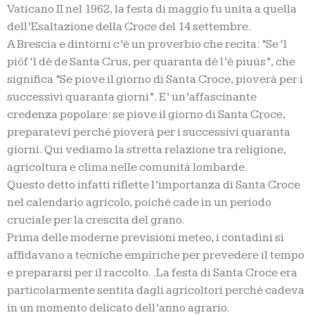
Vaticano II nel 1962, la festa di maggio fu unita a quella
dell’Esaltazione della Croce del 14 settembre.
A Brescia e dintorni c’è un proverbio che recita: “Se ‘l
piöf ‘l dé de Santa Crus, per quaranta dé l’è piuùs”, che
significa “Se piove il giorno di Santa Croce, pioverà per i
successivi quaranta giorni”. E’ un’affascinante
credenza popolare: se piove il giorno di Santa Croce,
preparatevi perché pioverà per i successivi quaranta
giorni. Qui vediamo la stretta relazione tra religione,
agricoltura e clima nelle comunità lombarde.
Questo detto infatti riflette l’importanza di Santa Croce
nel calendario agricolo, poiché cade in un periodo
cruciale per la crescita del grano.
Prima delle moderne previsioni meteo, i contadini si
affidavano a tecniche empiriche per prevedere il tempo
e prepararsi per il raccolto. .La festa di Santa Croce era
particolarmente sentita dagli agricoltori perché cadeva
in un momento delicato dell’anno agrario.