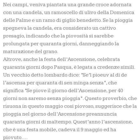
Nei campi, veniva piantata una grande croce adornata
con una candela, un ramoscello di ulivo della Domenica
delle Palme e un ramo di giglio benedetto. Se la pioggia
spegneva la candela, era considerato un cattivo
presagio, indicando che la piovosità si sarebbe
prolungata per quaranta giorni, danneggiando la
maturazione del grano.
Altrove, anche la festa dell’Ascensione, celebrata
quaranta giorni dopo Pasqua, è legata a credenze simili.
Un vecchio detto lombardo dice: “Se’l pioeuv al dì de
l’ascensa per quaranta dì sen minga senza”, che
significa “Se piove il giorno dell’Ascensione, per 40
giorni non saremo senza pioggia”. Questo proverbio, che
risuona in questo maggio così piovoso, suggerisce che la
pioggia nel giorno dell’Ascensione preannuncia
quaranta giorni di maltempo. Quest’anno l’ascensione,
che è una festa mobile, cadeva il 9 maggio ed ha
piovuto….