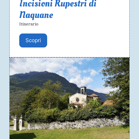
Incisioni Rupestri di
Naquane
Itinerario
Scopri