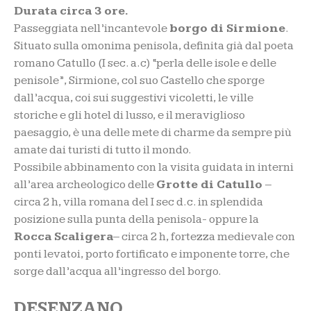
Durata circa 3 ore.
Passeggiata nell’incantevole
borgo di Sirmione
.
Situato sulla omonima penisola, definita già dal poeta
romano Catullo (I sec. a.c) “perla delle isole e delle
penisole”, Sirmione, col suo Castello che sporge
dall’acqua, coi sui suggestivi vicoletti, le ville
storiche e gli hotel di lusso, e il meraviglioso
paesaggio, è una delle mete di charme da sempre più
amate dai turisti di tutto il mondo.
Possibile abbinamento con la visita guidata in interni
all’area archeologico delle
Grotte di Catullo
–
circa 2 h, villa romana del I sec d.c. in splendida
posizione sulla punta della penisola- oppure la
Rocca Scaligera
– circa 2 h, fortezza medievale con
ponti levatoi, porto fortificato e imponente torre, che
sorge dall’acqua all’ingresso del borgo.
DESENZANO