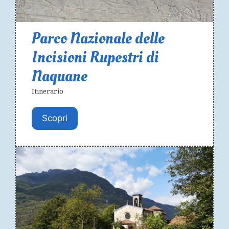
Parco Nazionale delle
Incisioni Rupestri di
Naquane
Itinerario
Scopri