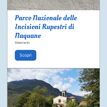
Parco Nazionale delle
Incisioni Rupestri di
Naquane
Itinerario
Scopri