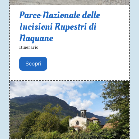
Parco Nazionale delle
Incisioni Rupestri di
Naquane
Itinerario
Scopri