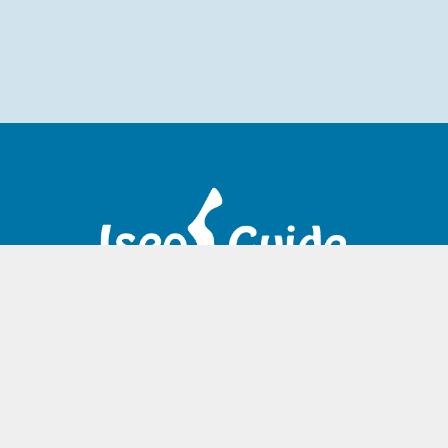
HOME
ITINERARI
Chi siamo
Lago di Iseo
Privacy Policy
Brescia
Contatti
Lago di Garda
Milano