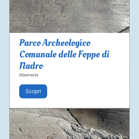
Parco Archeologico
Comunale delle Foppe di
Nadro
Itinerario
Scopri