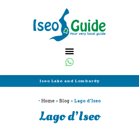
Iseo Lake and Lombardy
•
Home
»
Blog
»
Lago d'Iseo
Lago d’Iseo