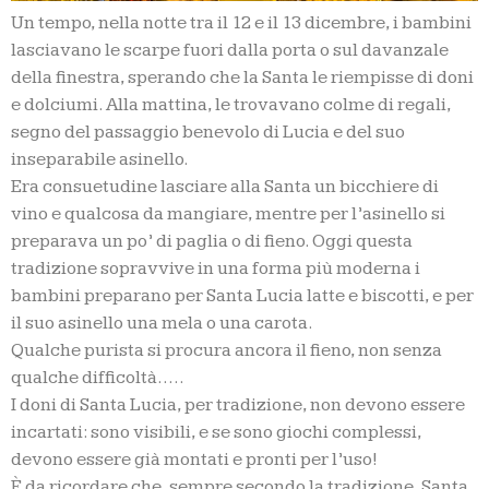
Un tempo, nella notte tra il 12 e il 13 dicembre, i bambini
lasciavano le scarpe fuori dalla porta o sul davanzale
della finestra, sperando che la Santa le riempisse di doni
e dolciumi. Alla mattina, le trovavano colme di regali,
segno del passaggio benevolo di Lucia e del suo
inseparabile asinello.
Era consuetudine lasciare alla Santa un bicchiere di
vino e qualcosa da mangiare, mentre per l’asinello si
preparava un po’ di paglia o di fieno. Oggi questa
tradizione sopravvive in una forma più moderna i
bambini preparano per Santa Lucia latte e biscotti, e per
il suo asinello una mela o una carota.
Qualche purista si procura ancora il fieno, non senza
qualche difficoltà…..
I doni di Santa Lucia, per tradizione, non devono essere
incartati: sono visibili, e se sono giochi complessi,
devono essere già montati e pronti per l’uso!
È da ricordare che, sempre secondo la tradizione, Santa