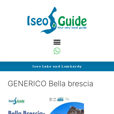
Iseo Lake and Lombardy
GENERICO Bella brescia