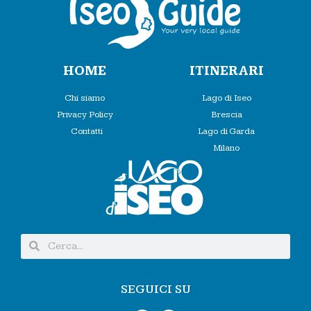
HOME
ITINERARI
Chi siamo
Lago di Iseo
Privacy Policy
Brescia
Contatti
Lago di Garda
Milano
SEGUICI SU