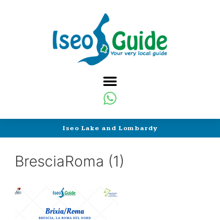
Iseo Lake and Lombardy
BresciaRoma (1)