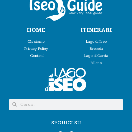
HOME
ITINERARI
Chi siamo
Lago di Iseo
Privacy Policy
Brescia
Contatti
Lago di Garda
Milano
SEGUICI SU