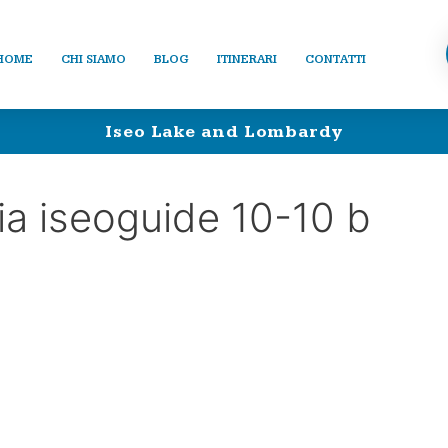
HOME
CHI SIAMO
BLOG
ITINERARI
CONTATTI
Iseo Lake and Lombardy
a iseoguide 10-10 b