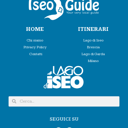
HOME
ITINERARI
Chi siamo
Lago di Iseo
Privacy Policy
Brescia
Contatti
Lago di Garda
Milano
SEGUICI SU