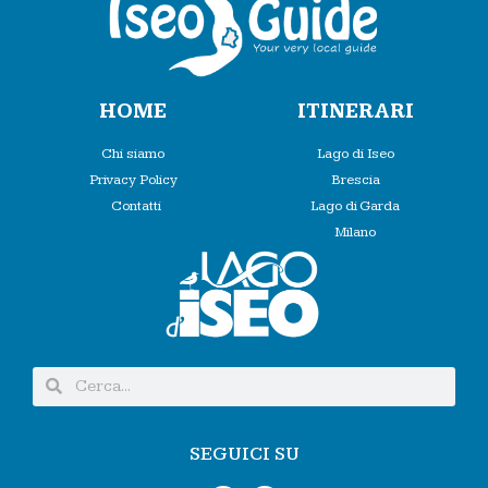
HOME
ITINERARI
Chi siamo
Lago di Iseo
Privacy Policy
Brescia
Contatti
Lago di Garda
Milano
SEGUICI SU