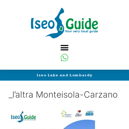
Iseo Lake and Lombardy
_l’altra Monteisola-Carzano