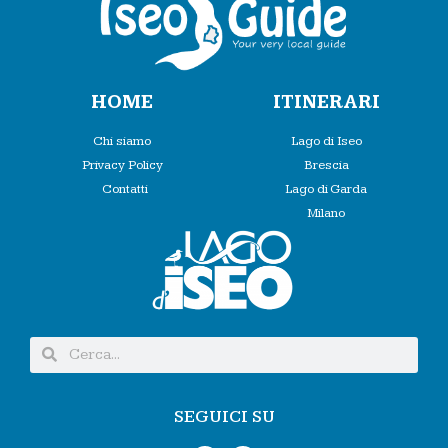
HOME
ITINERARI
Chi siamo
Lago di Iseo
Privacy Policy
Brescia
Contatti
Lago di Garda
Milano
SEGUICI SU