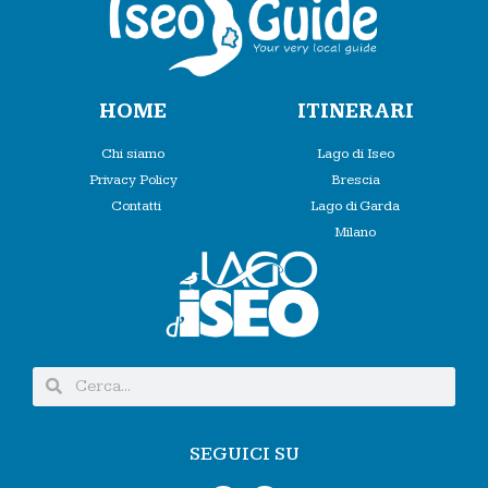
HOME
ITINERARI
Chi siamo
Lago di Iseo
Privacy Policy
Brescia
Contatti
Lago di Garda
Milano
SEGUICI SU