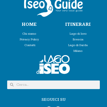
HOME
ITINERARI
Chi siamo
Lago di Iseo
Privacy Policy
Brescia
Contatti
Lago di Garda
Milano
SEGUICI SU