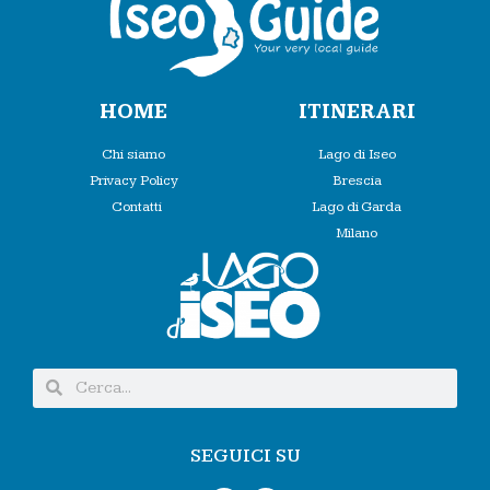
HOME
ITINERARI
Chi siamo
Lago di Iseo
Privacy Policy
Brescia
Contatti
Lago di Garda
Milano
SEGUICI SU