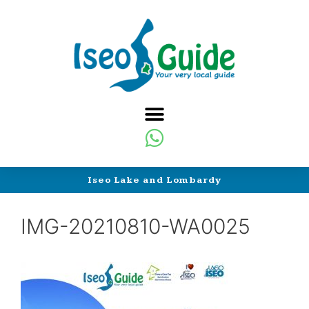
Iseo Lake and Lombardy
IMG-20210810-WA0025