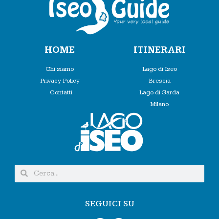
HOME
ITINERARI
Chi siamo
Lago di Iseo
Privacy Policy
Brescia
Contatti
Lago di Garda
Milano
SEGUICI SU