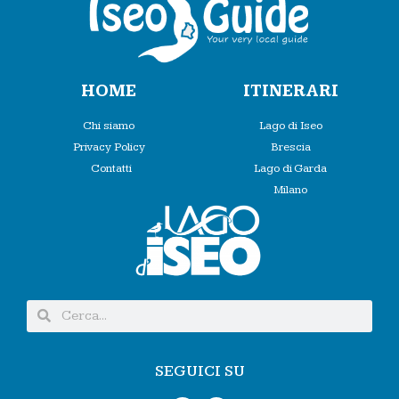
HOME
ITINERARI
Chi siamo
Lago di Iseo
Privacy Policy
Brescia
Contatti
Lago di Garda
Milano
SEGUICI SU