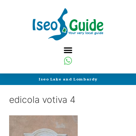
Iseo Lake and Lombardy
edicola votiva 4