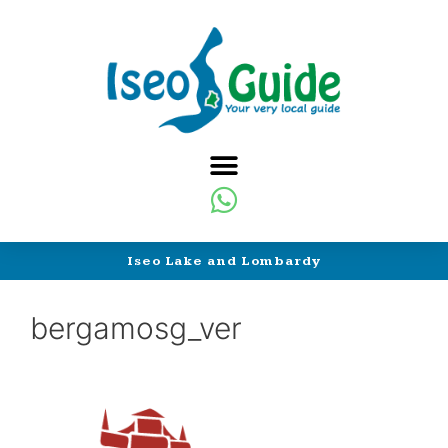
Iseo Lake and Lombardy
bergamosg_ver