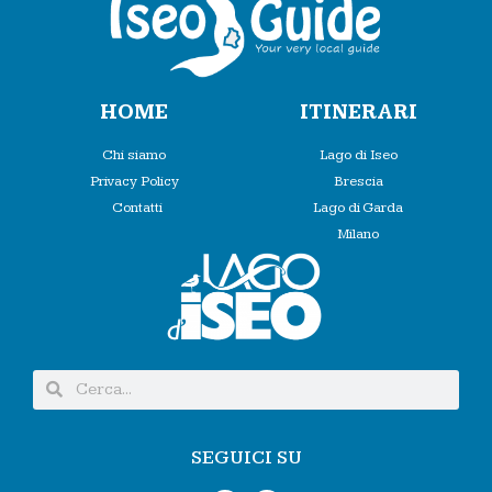
HOME
ITINERARI
Chi siamo
Lago di Iseo
Privacy Policy
Brescia
Contatti
Lago di Garda
Milano
SEGUICI SU