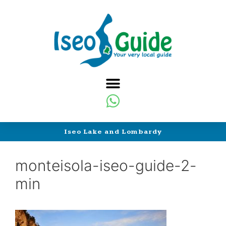
Iseo Lake and Lombardy
monteisola-iseo-guide-2-
min