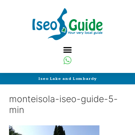
Iseo Lake and Lombardy
monteisola-iseo-guide-5-
min