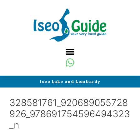
Iseo Lake and Lombardy
328581761_920689055728
926_978691754596494323
_n