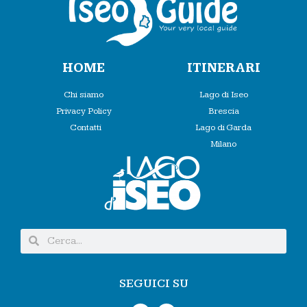
HOME
ITINERARI
Chi siamo
Lago di Iseo
Privacy Policy
Brescia
Contatti
Lago di Garda
Milano
SEGUICI SU