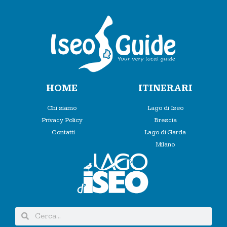
HOME
ITINERARI
Chi siamo
Lago di Iseo
Privacy Policy
Brescia
Contatti
Lago di Garda
Milano