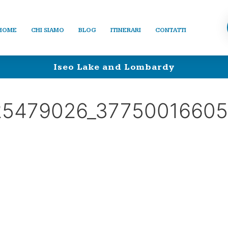
HOME
CHI SIAMO
BLOG
ITINERARI
CONTATTI
Iseo Lake and Lombardy
25479026_3775001660