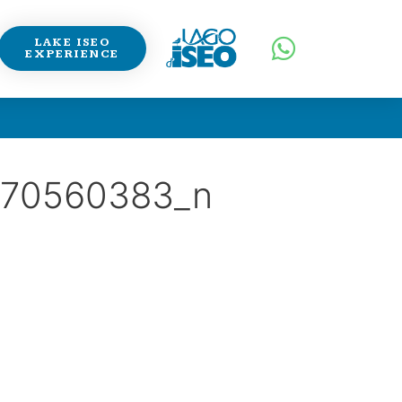
LAKE ISEO
EXPERIENCE
570560383_n