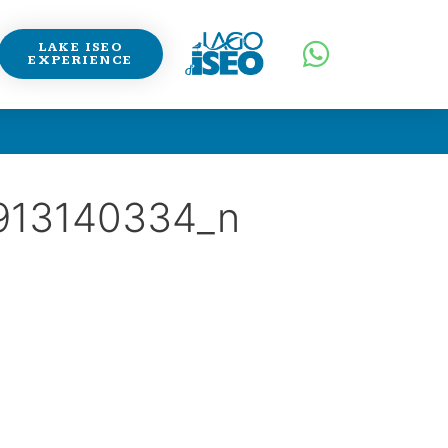
LAKE ISEO
EXPERIENCE
913140334_n