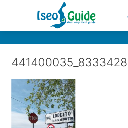
441400035_8333428