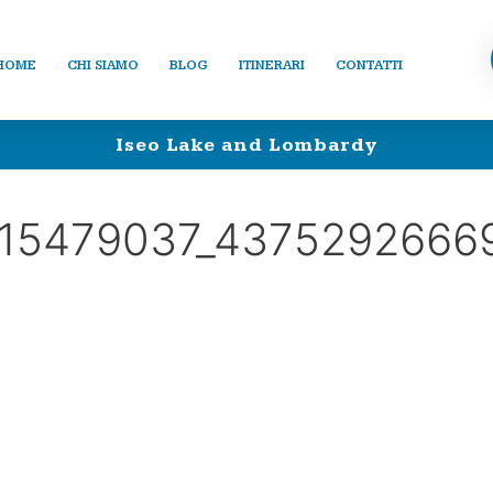
HOME
CHI SIAMO
BLOG
ITINERARI
CONTATTI
Iseo Lake and Lombardy
15479037_4375292666