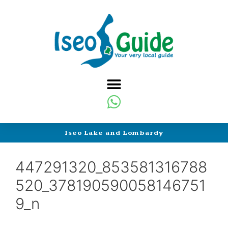
Iseo Lake and Lombardy
447291320_853581316788
520_378190590058146751
9_n