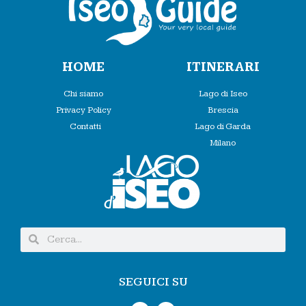
HOME
ITINERARI
Chi siamo
Lago di Iseo
Privacy Policy
Brescia
Contatti
Lago di Garda
Milano
SEGUICI SU