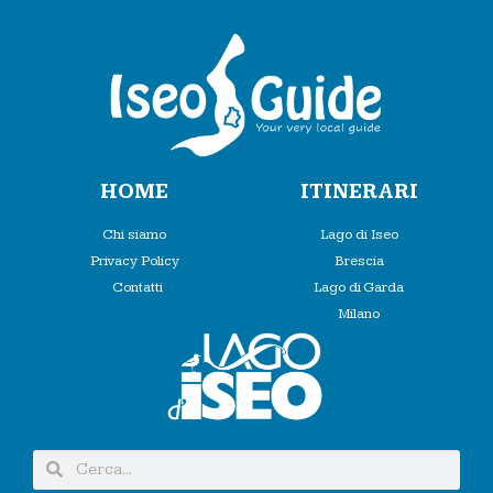
HOME
ITINERARI
Chi siamo
Lago di Iseo
Privacy Policy
Brescia
Contatti
Lago di Garda
Milano