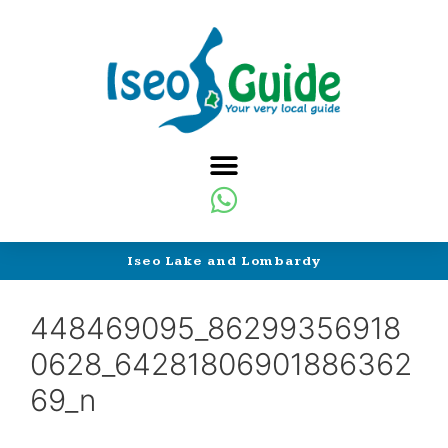
Iseo Lake and Lombardy
448469095_86299356918
0628_64281806901886362
69_n