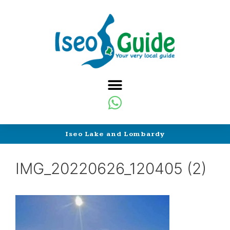
Iseo Lake and Lombardy
IMG_20220626_120405 (2)